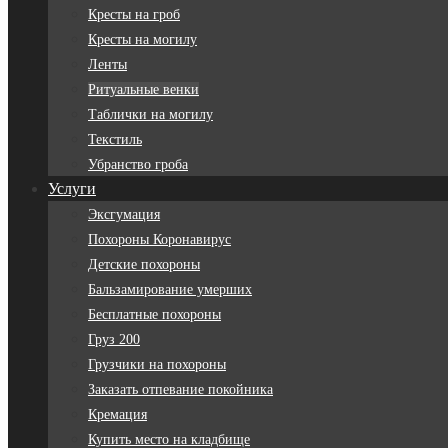
Кресты на гроб
Кресты на могилу
Ленты
Ритуальные венки
Таблички на могилу
Текстиль
Убранство гроба
Услуги
Эксгумация
Похороны Коронавирус
Детские похороны
Бальзамирование умерших
Бесплатные похороны
Груз 200
Грузчики на похороны
Заказать отпевание покойника
Кремация
Купить место на кладбище