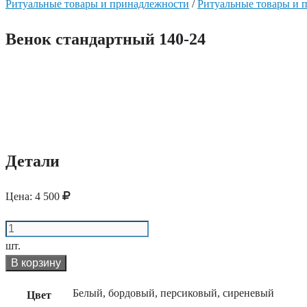
Ритуальные товары и принадлежности
/
Ритуальные товары и 
Венок стандартный 140-24
Детали
Цена:
4 500
Количество
Венок
шт.
стандартный
В корзину
140-
Белый, бордовый, персиковый, сиреневый
Цвет
24