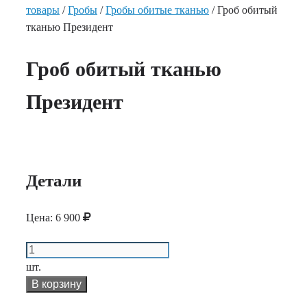
товары
/
Гробы
/
Гробы обитые тканью
/ Гроб обитый
тканью Президент
Гроб обитый тканью
Президент
Детали
Цена:
6 900
Количество
Гроб
шт.
обитый
В корзину
тканью