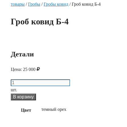
товары
/
Гробы
/
Гробы ковид
/ Гроб ковид Б-4
Гроб ковид Б-4
Детали
Цена:
25 000
Количество
Гроб
шт.
ковид
В корзину
Б-4
темный орех
Цвет